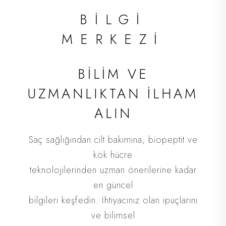
İLETİŞİM
BİLGİ
MERKEZİ
Saç dökülmenizin nedenini öğrenmek ve size
en uygun
BİLİM VE
tedavi planını oluşturmak için randevunuzu alın.
UZMANLIKTAN İLHAM
Ankara merkezli kliniğimizin yanı sıra Türkiye
ALIN
genelinde
birçok noktada sizi ağırlıyoruz.
Saç sağlığından cilt bakımına, biopeptit ve
kök hücre
teknolojilerinden uzman önerilerine kadar
ŞUBELER
en güncel
bilgileri keşfedin. İhtiyacınız olan ipuçlarını
ve bilimsel