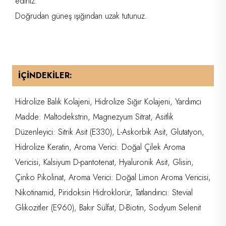
ediniz.
Doğrudan güneş ışığından uzak tutunuz.
İÇİNDEKİLER:
Hidrolize Balık Kolajeni, Hidrolize Sığır Kolajeni, Yardımcı
Madde: Maltodekstrin, Magnezyum Sitrat, Asitlik
Düzenleyici: Sitrik Asit (E330), L-Askorbik Asit, Glutatyon,
Hidrolize Keratin, Aroma Verici: Doğal Çilek Aroma
Vericisi, Kalsiyum D-pantotenat, Hyaluronik Asit, Glisin,
Çinko Pikolinat, Aroma Verici: Doğal Limon Aroma Vericisi,
Nikotinamid, Piridoksin Hidroklorür, Tatlandırıcı: Stevial
Glikozitler (E960), Bakır Sülfat, D-Biotin, Sodyum Selenit