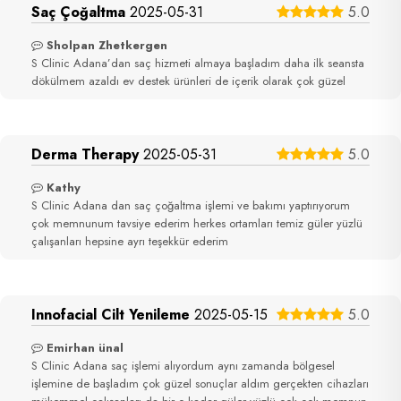
Saç Çoğaltma
2025-05-31
5.0
Sholpan Zhetkergen
S Clinic Adana’dan saç hizmeti almaya başladım daha ilk seansta
dökülmem azaldı ev destek ürünleri de içerik olarak çok güzel
Derma Therapy
2025-05-31
5.0
Kathy
S Clinic Adana dan saç çoğaltma işlemi ve bakımı yaptırıyorum
çok memnunum tavsiye ederim herkes ortamları temiz güler yüzlü
çalışanları hepsine ayrı teşekkür ederim
Innofacial Cilt Yenileme
2025-05-15
5.0
Emirhan ünal
S Clinic Adana saç işlemi alıyordum aynı zamanda bölgesel
işlemine de başladım çok güzel sonuçlar aldım gerçekten cihazları