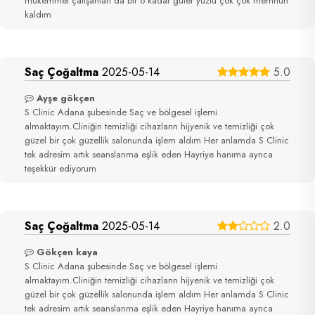
mükemmel çalışanları da bir o kadar güler yüzlü çok çok memnun
kaldım
Saç Çoğaltma
2025-05-14
5.0
Ayşe gökçen
S Clinic Adana şubesinde Saç ve bölgesel işlemi
almaktayım.Cliniğin temizliği cihazların hijyenik ve temizliği çok
güzel bir çok güzellik salonunda işlem aldım Her anlamda S Clinic
tek adresim artık seanslarıma eşlik eden Hayriye hanıma ayrıca
teşekkür ediyorum
Saç Çoğaltma
2025-05-14
2.0
Gökçen kaya
S Clinic Adana şubesinde Saç ve bölgesel işlemi
almaktayım.Cliniğin temizliği cihazların hijyenik ve temizliği çok
güzel bir çok güzellik salonunda işlem aldım Her anlamda S Clinic
tek adresim artık seanslarıma eşlik eden Hayriye hanıma ayrıca