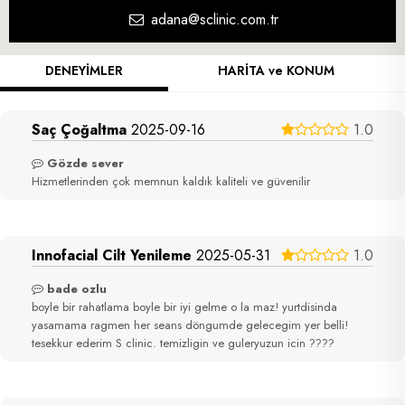
adana@sclinic.com.tr
DENEYİMLER
HARİTA ve KONUM
Saç Çoğaltma
2025-09-16
1.0
Gözde sever
Hizmetlerinden çok memnun kaldık kaliteli ve güvenilir
Innofacial Cilt Yenileme
2025-05-31
1.0
bade ozlu
boyle bir rahatlama boyle bir iyi gelme o la maz! yurtdisinda
yasamama ragmen her seans döngumde gelecegim yer belli!
tesekkur ederim S clinic. temizligin ve guleryuzun icin ????